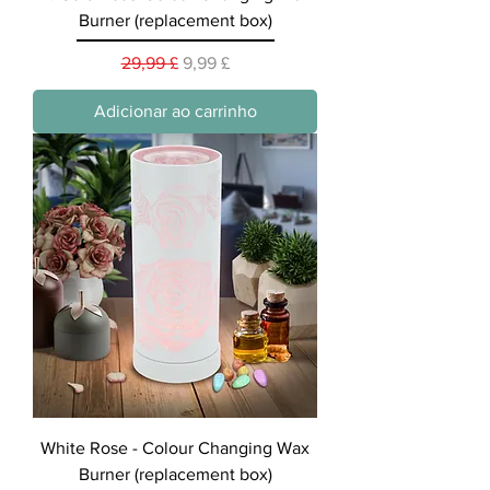
Burner (replacement box)
Preço normal
Preço promocional
29,99 £
9,99 £
Adicionar ao carrinho
White Rose - Colour Changing Wax
Burner (replacement box)