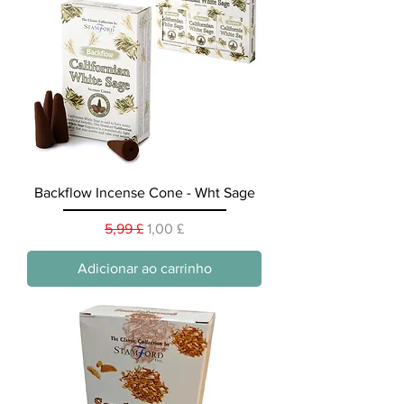
Backflow Incense Cone - Wht Sage
Preço normal
Preço promocional
5,99 £
1,00 £
Adicionar ao carrinho