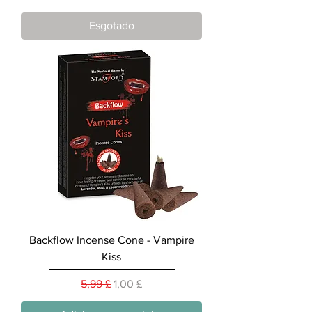
Esgotado
Backflow Incense Cone - Vampire
Kiss
Preço normal
Preço promocional
5,99 £
1,00 £