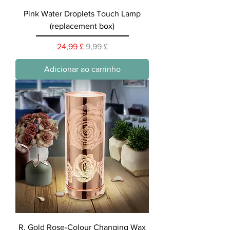
Pink Water Droplets Touch Lamp
(replacement box)
Preço normal
Preço promocional
24,99 £
9,99 £
Adicionar ao carrinho
R. Gold Rose-Colour Changing Wax