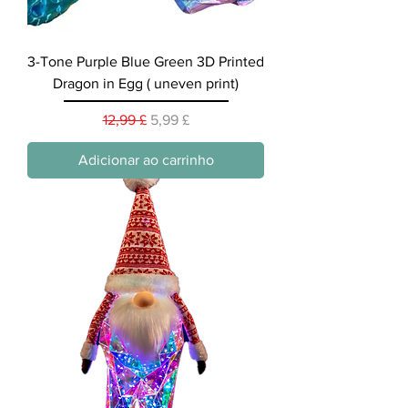
3-Tone Purple Blue Green 3D Printed
Dragon in Egg ( uneven print)
Preço normal
Preço promocional
12,99 £
5,99 £
Adicionar ao carrinho