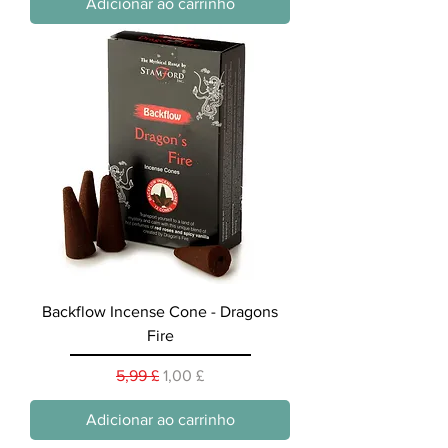
Adicionar ao carrinho
Backflow Incense Cone - Dragons
Fire
Preço normal
Preço promocional
5,99 £
1,00 £
Adicionar ao carrinho