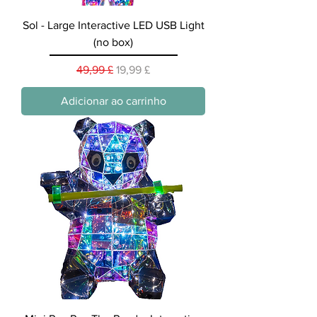
Sol - Large Interactive LED USB Light
(no box)
Preço normal
Preço promocional
49,99 £
19,99 £
Adicionar ao carrinho