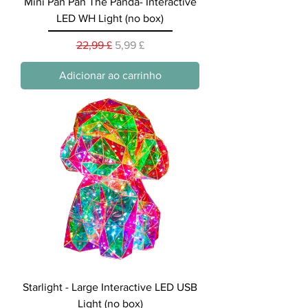
Mini Pan Pan The Panda- Interactive
LED WH Light (no box)
Preço normal
Preço promocional
22,99 £
5,99 £
Adicionar ao carrinho
Starlight - Large Interactive LED USB
Light (no box)