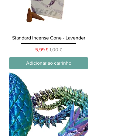
Standard Incense Cone - Lavender
Preço normal
Preço promocional
5,99 £
1,00 £
Adicionar ao carrinho