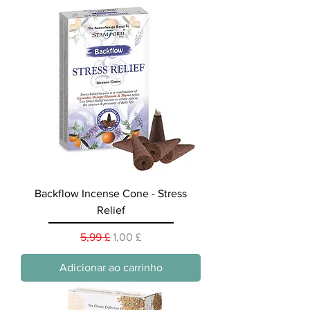
Backflow Incense Cone - Stress
Relief
Preço normal
Preço promocional
5,99 £
1,00 £
Adicionar ao carrinho