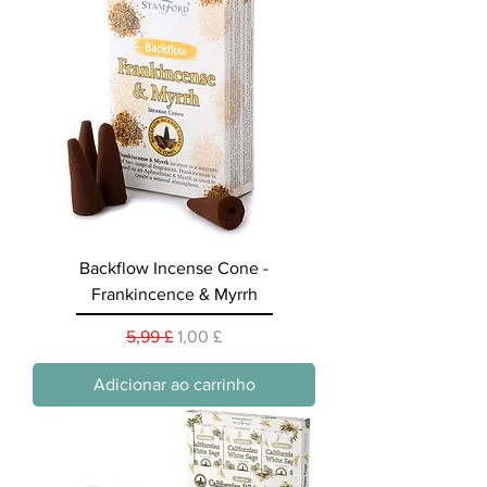
Backflow Incense Cone -
Frankincence & Myrrh
Preço normal
Preço promocional
5,99 £
1,00 £
Adicionar ao carrinho