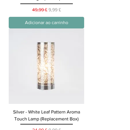
Preço normal
Preço promocional
49,99 £
9,99 £
Adicionar ao carrinho
Silver - White Leaf Pattern Aroma
Touch Lamp (Replacement Box)
Preço normal
Preço promocional