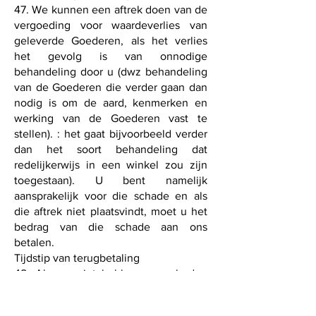
47. We kunnen een aftrek doen van de
vergoeding voor waardeverlies van
geleverde Goederen, als het verlies
het gevolg is van onnodige
behandeling door u (dwz behandeling
van de Goederen die verder gaan dan
nodig is om de aard, kenmerken en
werking van de Goederen vast te
stellen). : het gaat bijvoorbeeld verder
dan het soort behandeling dat
redelijkerwijs in een winkel zou zijn
toegestaan). U bent namelijk
aansprakelijk voor die schade en als
die aftrek niet plaatsvindt, moet u het
bedrag van die schade aan ons
betalen.
Tijdstip van terugbetaling
48. Als we niet hebben aangeboden
om de Goederen af ​​te halen, zullen we
de terugbetaling zonder onnodige