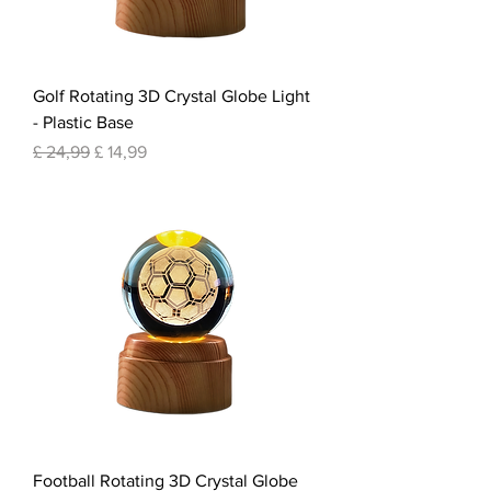
Golf Rotating 3D Crystal Globe Light
- Plastic Base
Normale prijs
Verkoopprijs
£ 24,99
£ 14,99
Football Rotating 3D Crystal Globe