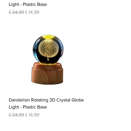
Light - Plastic Base
Normale prijs
Verkoopprijs
£ 24,99
£ 14,99
Dandelion Rotating 3D Crystal Globe
Light - Plastic Base
Normale prijs
Verkoopprijs
£ 24,99
£ 14,99