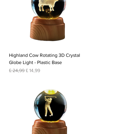
Highland Cow Rotating 3D Crystal
Globe Light - Plastic Base
Normale prijs
Verkoopprijs
£ 24,99
£ 14,99