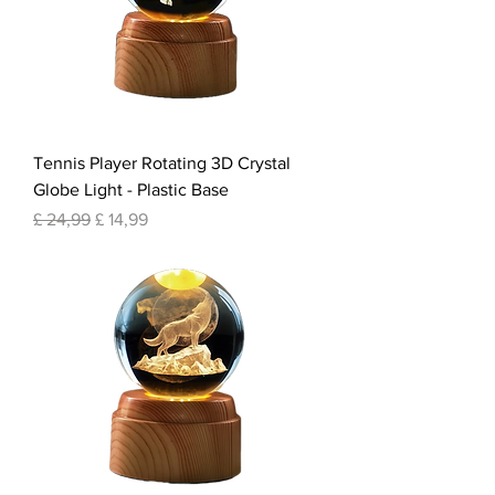
Tennis Player Rotating 3D Crystal
Globe Light - Plastic Base
Normale prijs
Verkoopprijs
£ 24,99
£ 14,99