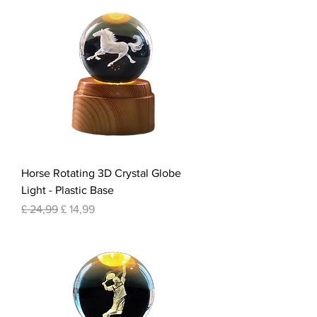
Horse Rotating 3D Crystal Globe
Light - Plastic Base
Normale prijs
Verkoopprijs
£ 24,99
£ 14,99