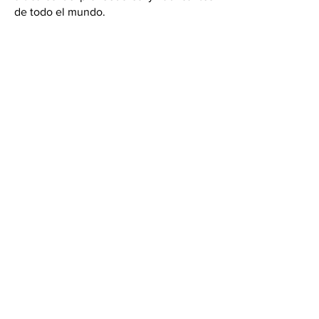
de todo el mundo.
Useful Links
About Us
Contact Us
Returns
Shipping & Delivery
Terms and Conditions
FAQ
Our Store
Diffusers
Aroma Touch Lamps
Fragrance Oils
Himalayan Salt