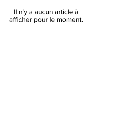
Il n'y a aucun article à
afficher pour le moment.
Useful Links
About Us
Contact Us
Returns
Shipping & Delivery
Terms and Conditions
FAQ
Our Store
Diffusers
Aroma Touch Lamps