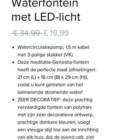
Waterfontein
Lifest
met LED-licht
Normale
Verkoopprijs
 £ 34,99 
£ 19,99
prijs
Watercirculatiepomp, 1,5 m kabel
met 3-polige stekker (VK)
Deze meditatie-Genesha-fontein
heeft de perfecte maat (afmetingen:
21 cm (L) x 18 cm (B) x 29 cm (H)),
zodat u kunt genieten van het
kalmerende stromende water!
ZEER DECORATIEF: deze prachtig
vervaardigde fontein van polyhars
met zijn zeer decoratieve ontwerp,
prachtige donkere kleuren, voegt
een vleugje stijl toe aan de inrichting
van elk huis. Als de avond valt, ziet