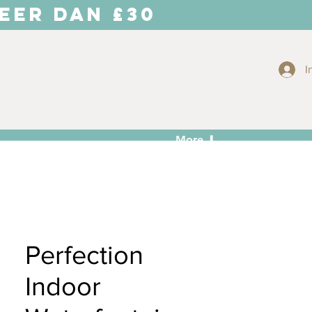
EER DAN £30
I
More ⬇
Perfection
Indoor