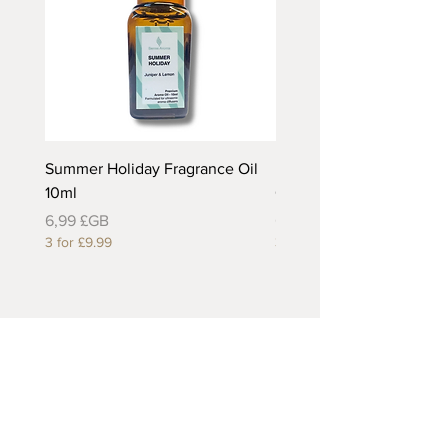
Summer Holiday Fragrance Oil
Rhubarb and Custard Fr
10ml
Oil 10ml
Prix
Prix
6,99 £GB
6,99 £GB
3 for £9.99
3 for £9.99
Useful Links
About Us
Contact Us
Returns
Shipping & Delivery