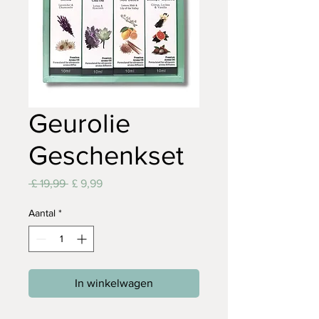
Geurolie
Geschenkset
Normale
Verkoopprijs
 £ 19,99 
£ 9,99
prijs
Aantal
*
In winkelwagen