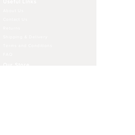
Useful Links
About Us
Contact Us
Returns
Shipping & Delivery
Terms and Conditions
FAQ
Our Store
Diffusers
Aroma Touch Lamps
Fragrance Oils
Himalayan Salt
Electric Burners
Incense Sticks
Incense Holders
Indoor Water Features