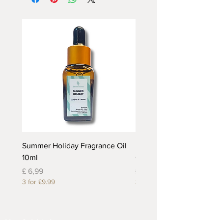
Summer Holiday Fragrance Oil
Rhubarb and Custard Fr
10ml
Oil 10ml
Prijs
Prijs
£ 6,99
£ 6,99
3 for £9.99
3 for £9.99