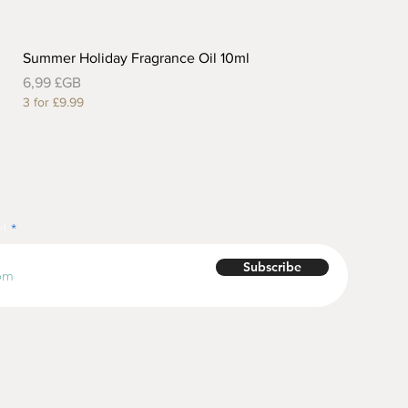
Summer Holiday Fragrance Oil 10ml
Prix
6,99 £GB
3 for £9.99
r!
Subscribe