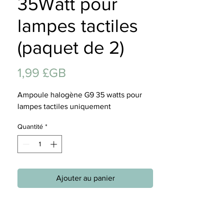
35Watt pour
Cadeau
lampes tactiles
(paquet de 2)
Prix
1,99 £GB
Ampoule halogène G9 35 watts pour
lampes tactiles uniquement
Quantité
*
Ajouter au panier