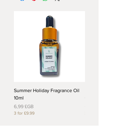
Summer Holiday Fragrance Oil
Rhubarb and Custard Fr
10ml
Oil 10ml
Prix
Prix
6,99 £GB
6,99 £GB
3 for £9.99
3 for £9.99