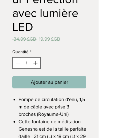
avec lumière
LED
Prix
Prix
 34,99 £GB 
19,99 £GB
original
promotionnel
Quantité
*
Ajouter au panier
Pompe de circulation d'eau, 1,5
m de câble avec prise 3
broches (Royaume-Uni)
Cette fontaine de méditation
Genesha est de la taille parfaite
(taille : 21 cm (L) x 18 cm (L) x 29