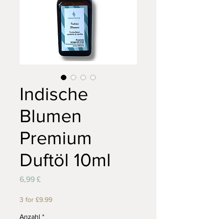
Indische
Blumen
Premium
Duftöl 10ml
Preis
6,99 £
3 for £9.99
Anzahl
*